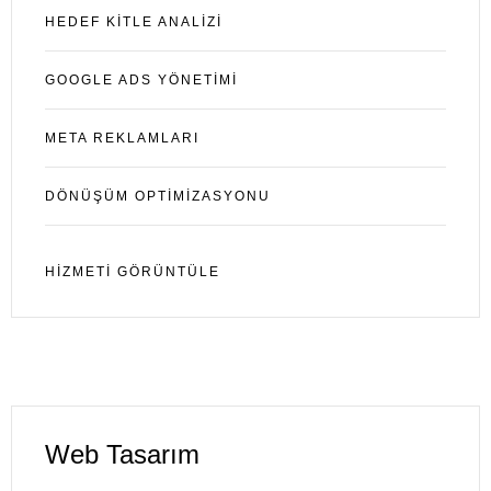
HEDEF KITLE ANALIZI
Hizmetlerimiz
GOOGLE ADS YÖNETİMİ
Blog
SOSYAL MEDYA YÖNETIMI
DIJITAL PAZARLAMA
META REKLAMLARI
İletişim
WEB TASARIM
GRAFIK TASARIM
DÖNÜŞÜM OPTİMİZASYONU
ETICARET ÇÖZÜMLERI
SEO
HIZMETI GÖRÜNTÜLE
Web Tasarım