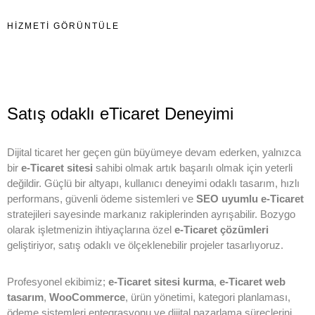
HIZMETI GÖRÜNTÜLE
Satış
odaklı
eTicaret
Deneyimi
Dijital ticaret her geçen gün büyümeye devam ederken, yalnızca
bir
e-Ticaret sitesi
sahibi olmak artık başarılı olmak için yeterli
değildir. Güçlü bir altyapı, kullanıcı deneyimi odaklı tasarım, hızlı
performans, güvenli ödeme sistemleri ve
SEO uyumlu e-Ticaret
stratejileri sayesinde markanız rakiplerinden ayrışabilir. Bozygo
olarak işletmenizin ihtiyaçlarına özel
e-Ticaret çözümleri
geliştiriyor, satış odaklı ve ölçeklenebilir projeler tasarlıyoruz.
Profesyonel ekibimiz;
e-Ticaret sitesi kurma
,
e-Ticaret web
tasarım
,
WooCommerce
, ürün yönetimi, kategori planlaması,
ödeme sistemleri entegrasyonu ve dijital pazarlama süreçlerini