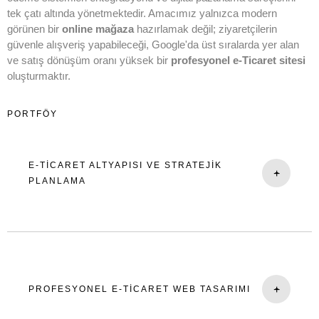
tek çatı altında yönetmektedir. Amacımız yalnızca modern
görünen bir
online mağaza
hazırlamak değil; ziyaretçilerin
güvenle alışveriş yapabileceği, Google'da üst sıralarda yer alan
ve satış dönüşüm oranı yüksek bir
profesyonel e-Ticaret sitesi
oluşturmaktır.
PORTFÖY
E-TICARET ALTYAPISI VE STRATEJIK
-
+
PLANLAMA
Başarılı bir
e-Ticaret sitesi
doğru planlama ile başlar. İşletmenizin
faaliyet gösterdiği sektörü, hedef kitlenizi ve rakiplerinizi detaylı
olarak analiz ederek markanıza en uygun
e-Ticaret yazılımı
altyapısını belirliyoruz.
-
+
PROFESYONEL E-TICARET WEB TASARIMI