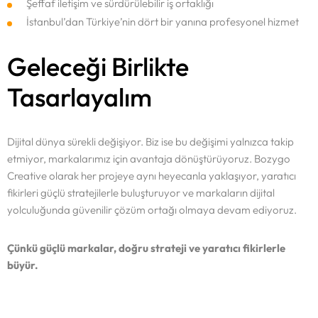
Şeffaf iletişim ve sürdürülebilir iş ortaklığı
İstanbul’dan Türkiye’nin dört bir yanına profesyonel hizmet
Anasayfa
Geleceği Birlikte
Portföy
Tasarlayalım
Hizmetlerimiz
Dijital dünya sürekli değişiyor. Biz ise bu değişimi yalnızca takip
etmiyor, markalarımız için avantaja dönüştürüyoruz. Bozygo
Blog
SOSYAL MEDYA YÖNETIMI
Creative olarak her projeye aynı heyecanla yaklaşıyor, yaratıcı
DIJITAL PAZARLAMA
fikirleri güçlü stratejilerle buluşturuyor ve markaların dijital
İletişim
WEB TASARIM
yolculuğunda güvenilir çözüm ortağı olmaya devam ediyoruz.
GRAFIK TASARIM
Çünkü güçlü markalar, doğru strateji ve yaratıcı fikirlerle
ETICARET ÇÖZÜMLERI
büyür.
SEO