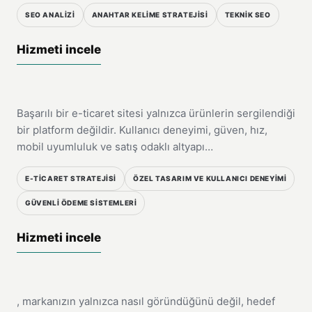
SEO ANALİZİ
ANAHTAR KELİME STRATEJİSİ
TEKNİK SEO
HIZMET
Hizmeti incele
E-Ticaret Çözümleri
Başarılı bir e-ticaret sitesi yalnızca ürünlerin sergilendiği
04
bir platform değildir. Kullanıcı deneyimi, güven, hız,
mobil uyumluluk ve satış odaklı altyapı…
E-TİCARET STRATEJİSİ
ÖZEL TASARIM VE KULLANICI DENEYİMİ
GÜVENLİ ÖDEME SİSTEMLERİ
HIZMET
Hizmeti incele
Grafik Tasarım
, markanızın yalnızca nasıl göründüğünü değil, hedef
05