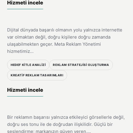
Hizmeti incele
Meta Reklamları
Dijital dünyada başarılı olmanın yolu yalnızca internette
07
var olmaktan değil, doğru kişilere doğru zamanda
ulaşabilmekten geçer. Meta Reklam Yönetimi
hizmetimiz…
HEDEF KITLE ANALIZI
REKLAM STRATEJISI OLUŞTURMA
KREATIF REKLAM TASARIMLARI
HIZMET
Hizmeti incele
Reklam Seslendirme
Bir reklamın başarısı yalnızca etkileyici görsellerle değil,
08
doğru ses tonu ile de doğrudan ilişkilidir. Güçlü bir
seslendirme; markanızın güven veren,…