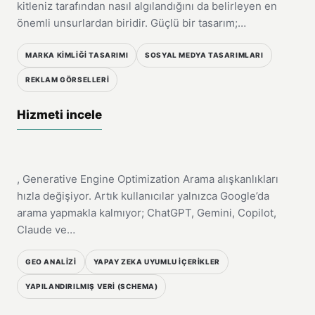
kitleniz tarafından nasıl algılandığını da belirleyen en
önemli unsurlardan biridir. Güçlü bir tasarım;…
MARKA KİMLİĞİ TASARIMI
SOSYAL MEDYA TASARIMLARI
REKLAM GÖRSELLERİ
HIZMET
Hizmeti incele
Geo
, Generative Engine Optimization Arama alışkanlıkları
06
hızla değişiyor. Artık kullanıcılar yalnızca Google’da
arama yapmakla kalmıyor; ChatGPT, Gemini, Copilot,
Claude ve…
GEO ANALİZİ
YAPAY ZEKA UYUMLU İÇERİKLER
YAPILANDIRILMIŞ VERİ (SCHEMA)
HIZMET