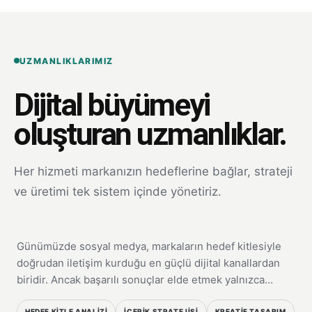
UZMANLIKLARIMIZ
Dijital büyümeyi
oluşturan uzmanlıklar.
Her hizmeti markanızın hedeflerine bağlar, strateji
HIZMET
ve üretimi tek sistem içinde yönetiriz.
Sosyal Medya Yönetimi
Günümüzde sosyal medya, markaların hedef kitlesiyle
01
doğrudan iletişim kurduğu en güçlü dijital kanallardan
biridir. Ancak başarılı sonuçlar elde etmek yalnızca…
HEDEF KITLE ANALIZI
İÇERIK STRATEJISI
KREATIF TASARIM