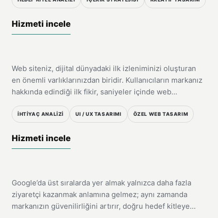
HIZMET
Hizmeti incele
Web Tasarım
Web siteniz, dijital dünyadaki ilk izleniminizi oluşturan
02
en önemli varlıklarınızdan biridir. Kullanıcıların markanız
hakkında edindiği ilk fikir, saniyeler içinde web…
İHTIYAÇ ANALIZI
UI / UX TASARIMI
ÖZEL WEB TASARIM
HIZMET
Hizmeti incele
Seo
Google’da üst sıralarda yer almak yalnızca daha fazla
03
ziyaretçi kazanmak anlamına gelmez; aynı zamanda
markanızın güvenilirliğini artırır, doğru hedef kitleye…