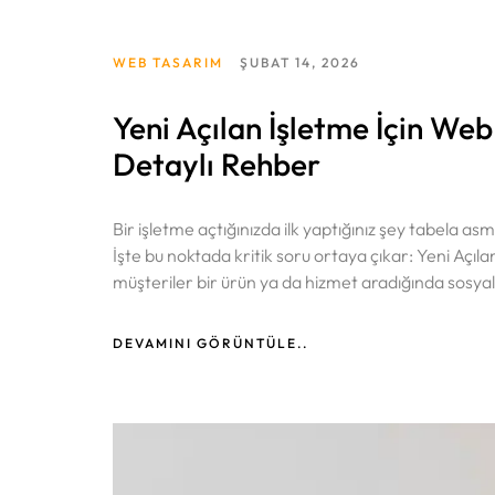
WEB TASARIM
ŞUBAT 14, 2026
Yeni Açılan İşletme İçin Web
Detaylı Rehber
Bir işletme açtığınızda ilk yaptığınız şey tabela a
İşte bu noktada kritik soru ortaya çıkar: Yeni Açı
müşteriler bir ürün ya da hizmet aradığında sosyal 
Anasayfa
DEVAMINI GÖRÜNTÜLE..
Portföy
Hizmetlerimiz