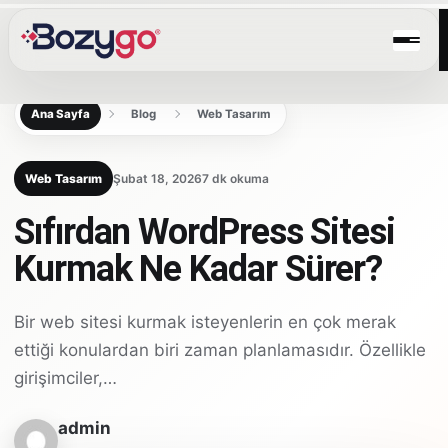
Ana Sayfa
Blog
Web Tasarım
Web Tasarım
Şubat 18, 2026
7 dk okuma
Sıfırdan WordPress Sitesi
Kurmak Ne Kadar Sürer?
Bir web sitesi kurmak isteyenlerin en çok merak
ettiği konulardan biri zaman planlamasıdır. Özellikle
girişimciler,…
admin