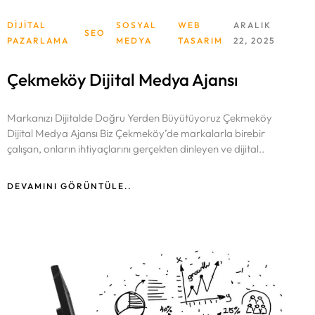
Hizmetlerimiz
DIJITAL
SOSYAL
WEB
ARALIK
SEO
Blog
PAZARLAMA
MEDYA
TASARIM
22, 2025
SOSYAL MEDYA YÖNETIMI
DIJITAL PAZARLAMA
Çekmeköy Dijital Medya Ajansı
İletişim
WEB TASARIM
GRAFIK TASARIM
Markanızı Dijitalde Doğru Yerden Büyütüyoruz Çekmeköy
ETICARET ÇÖZÜMLERI
Dijital Medya Ajansı Biz Çekmeköy’de markalarla birebir
SEO
çalışan, onların ihtiyaçlarını gerçekten dinleyen ve dijital..
DEVAMINI GÖRÜNTÜLE..