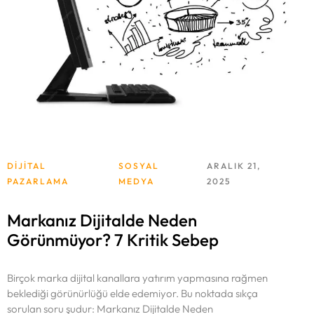
DIJITAL
SOSYAL
ARALIK 21,
PAZARLAMA
MEDYA
2025
Markanız Dijitalde Neden
Görünmüyor? 7 Kritik Sebep
Birçok marka dijital kanallara yatırım yapmasına rağmen
beklediği görünürlüğü elde edemiyor. Bu noktada sıkça
sorulan soru şudur: Markanız Dijitalde Neden