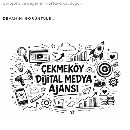
duruşunu ve değerlerini ortaya koyduğu..
DEVAMINI GÖRÜNTÜLE..
Anasayfa
Portföy