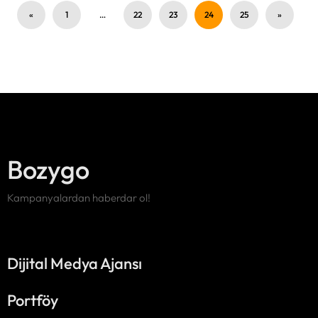
«
1
…
22
23
24
25
»
Bozygo
Kampanyalardan haberdar ol!
Dijital Medya Ajansı
Portföy