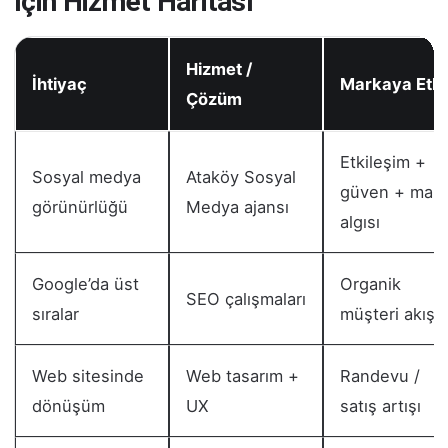
İçin Hizmet Haritası
Hizmet /
İhtiyaç
Markaya Etki
Çözüm
Etkileşim +
Sosyal medya
Ataköy Sosyal
güven + mark
görünürlüğü
Medya ajansı
algısı
Google’da üst
Organik
SEO çalışmaları
sıralar
müşteri akışı
Web sitesinde
Web tasarım +
Randevu /
dönüşüm
UX
satış artışı