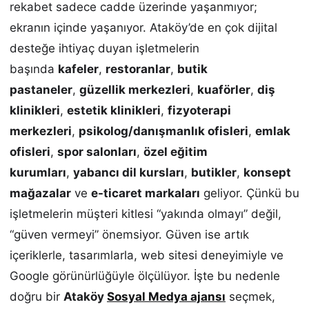
rekabet sadece cadde üzerinde yaşanmıyor;
ekranın içinde yaşanıyor. Ataköy’de en çok dijital
desteğe ihtiyaç duyan işletmelerin
başında
kafeler
,
restoranlar
,
butik
pastaneler
,
güzellik merkezleri
,
kuaförler
,
diş
klinikleri
,
estetik klinikleri
,
fizyoterapi
merkezleri
,
psikolog/danışmanlık ofisleri
,
emlak
ofisleri
,
spor salonları
,
özel eğitim
kurumları
,
yabancı dil kursları
,
butikler
,
konsept
mağazalar
ve
e-ticaret markaları
geliyor. Çünkü bu
işletmelerin müşteri kitlesi “yakında olmayı” değil,
“güven vermeyi” önemsiyor. Güven ise artık
içeriklerle, tasarımlarla, web sitesi deneyimiyle ve
Google görünürlüğüyle ölçülüyor. İşte bu nedenle
doğru bir
Ataköy
Sosyal Medya ajansı
seçmek,