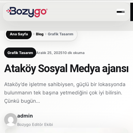
Ana Sayfa
Blog
Grafik Tasarım
Grafik Tasarım
Aralık 25, 2025
10 dk okuma
Ataköy Sosyal Medya ajansı
Ataköy’de işletme sahibiysen, güçlü bir lokasyonda
bulunmanın tek başına yetmediğini çok iyi bilirsin.
Çünkü bugün…
admin
Bozygo Editör Ekibi