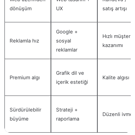
dönüşüm
UX
satış artışı
Google +
Hızlı müşteri
Reklamla hız
sosyal
kazanımı
reklamlar
Grafik dil ve
Premium algı
Kalite algısı
içerik estetiği
Sürdürülebilir
Strateji +
Düzenli ivme
büyüme
raporlama