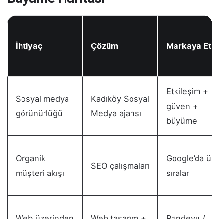
İhtiyaç
Çözüm
Markaya Etki
Etkileşim +
Sosyal medya
Kadıköy Sosyal
güven +
görünürlüğü
Medya ajansı
büyüme
Organik
Google’da üst
SEO çalışmaları
müşteri akışı
sıralar
Web üzerinden
Web tasarım +
Randevu /