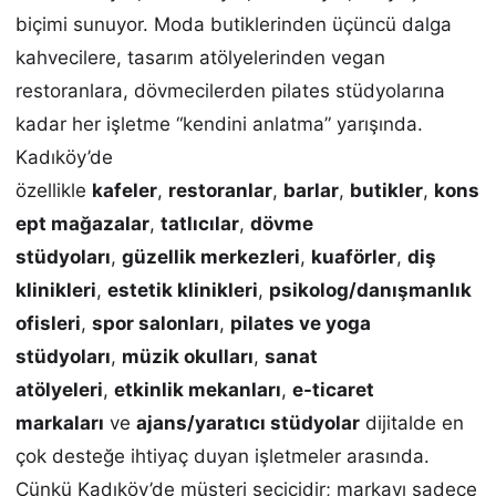
biçimi sunuyor. Moda butiklerinden üçüncü dalga
kahvecilere, tasarım atölyelerinden vegan
restoranlara, dövmecilerden pilates stüdyolarına
kadar her işletme “kendini anlatma” yarışında.
Kadıköy’de
özellikle
kafeler
,
restoranlar
,
barlar
,
butikler
,
kons
ept mağazalar
,
tatlıcılar
,
dövme
stüdyoları
,
güzellik merkezleri
,
kuaförler
,
diş
klinikleri
,
estetik klinikleri
,
psikolog/danışmanlık
ofisleri
,
spor salonları
,
pilates ve yoga
stüdyoları
,
müzik okulları
,
sanat
atölyeleri
,
etkinlik mekanları
,
e-ticaret
markaları
ve
ajans/yaratıcı stüdyolar
dijitalde en
çok desteğe ihtiyaç duyan işletmeler arasında.
Çünkü Kadıköy’de müşteri seçicidir; markayı sadece