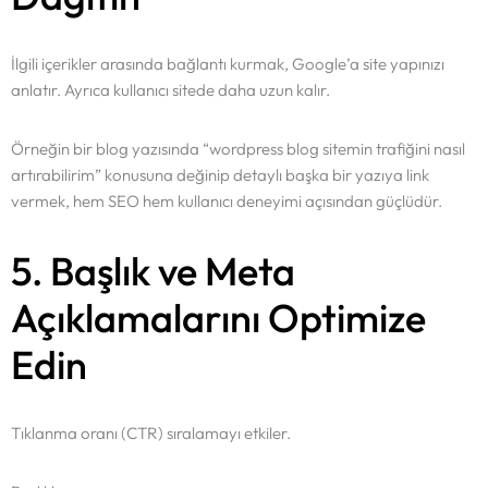
İlgili içerikler arasında bağlantı kurmak, Google’a site yapınızı
anlatır. Ayrıca kullanıcı sitede daha uzun kalır.
Örneğin bir blog yazısında “wordpress blog sitemin trafiğini nasıl
artırabilirim” konusuna değinip detaylı başka bir yazıya link
vermek, hem SEO hem kullanıcı deneyimi açısından güçlüdür.
5. Başlık ve Meta
Açıklamalarını Optimize
Edin
Tıklanma oranı (CTR) sıralamayı etkiler.