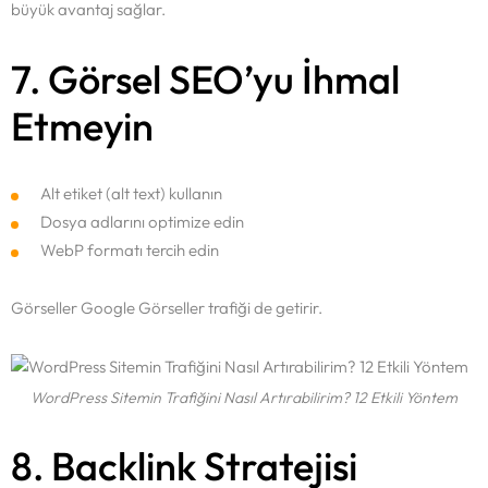
büyük avantaj sağlar.
7. Görsel SEO’yu İhmal
Etmeyin
Alt etiket (alt text) kullanın
Dosya adlarını optimize edin
WebP formatı tercih edin
Görseller Google Görseller trafiği de getirir.
WordPress Sitemin Trafiğini Nasıl Artırabilirim? 12 Etkili Yöntem
8. Backlink Stratejisi