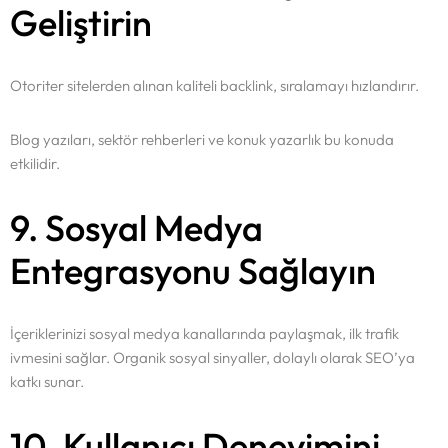
Geliştirin
Otoriter sitelerden alınan kaliteli backlink, sıralamayı hızlandırır.
Blog yazıları, sektör rehberleri ve konuk yazarlık bu konuda
etkilidir.
Anasayfa
9. Sosyal Medya
Portföy
Entegrasyonu Sağlayın
Hizmetlerimiz
İçeriklerinizi sosyal medya kanallarında paylaşmak, ilk trafik
Blog
SOSYAL MEDYA YÖNETIMI
ivmesini sağlar. Organik sosyal sinyaller, dolaylı olarak SEO’ya
DIJITAL PAZARLAMA
katkı sunar.
İletişim
WEB TASARIM
GRAFIK TASARIM
10. Kullanıcı Deneyimini