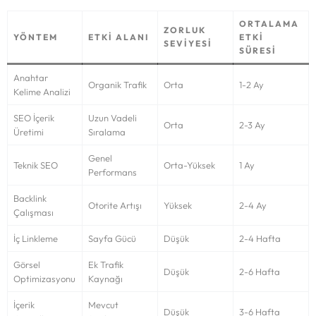
ORTALAMA
ZORLUK
YÖNTEM
ETKI ALANI
ETKI
SEVIYESI
SÜRESI
Anahtar
Organik Trafik
Orta
1-2 Ay
Kelime Analizi
SEO İçerik
Uzun Vadeli
Orta
2-3 Ay
Üretimi
Sıralama
Genel
Teknik SEO
Orta-Yüksek
1 Ay
Performans
Backlink
Otorite Artışı
Yüksek
2-4 Ay
Çalışması
İç Linkleme
Sayfa Gücü
Düşük
2-4 Hafta
Görsel
Ek Trafik
Düşük
2-6 Hafta
Optimizasyonu
Kaynağı
İçerik
Mevcut
Düşük
3-6 Hafta