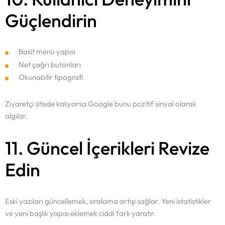
ETICARET ÇÖZÜMLERI
Güçlendirin
SEO
Basit menü yapısı
Net çağrı butonları
Okunabilir tipografi
Ziyaretçi sitede kalıyorsa Google bunu pozitif sinyal olarak
algılar.
11. Güncel İçerikleri Revize
Edin
Eski yazıları güncellemek, sıralama artışı sağlar. Yeni istatistikler
ve yeni başlık yapısı eklemek ciddi fark yaratır.