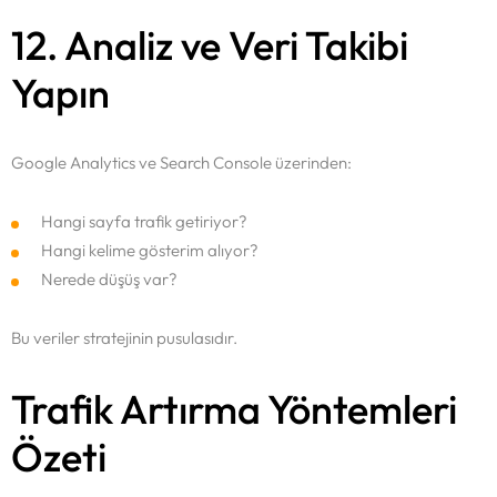
12. Analiz ve Veri Takibi
Yapın
Google Analytics ve Search Console üzerinden:
Hangi sayfa trafik getiriyor?
Hangi kelime gösterim alıyor?
Nerede düşüş var?
Bu veriler stratejinin pusulasıdır.
Trafik Artırma Yöntemleri
Özeti