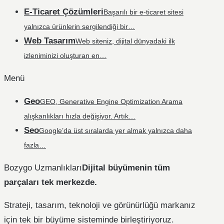
E-Ticaret Çözümleri
Başarılı bir e-ticaret sitesi
yalnızca ürünlerin sergilendiği bir…
Web Tasarım
Web siteniz, dijital dünyadaki ilk
izleniminizi oluşturan en…
Menü
Geo
GEO, Generative Engine Optimization Arama
alışkanlıkları hızla değişiyor. Artık…
Seo
Google’da üst sıralarda yer almak yalnızca daha
fazla…
Bozygo Uzmanlıkları
Dijital büyümenin tüm
parçaları tek merkezde.
Strateji, tasarım, teknoloji ve görünürlüğü markanız
için tek bir büyüme sisteminde birleştiriyoruz.