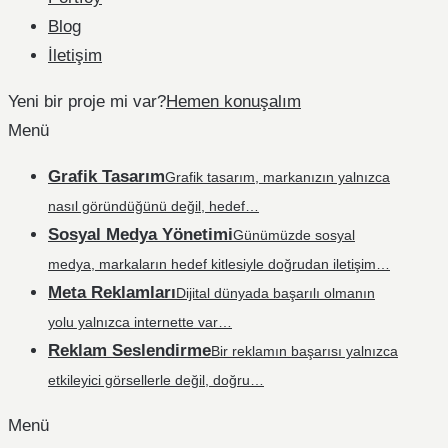
Blog
İletişim
Yeni bir proje mi var?
Hemen konuşalım
Menü
Grafik Tasarım
Grafik tasarım, markanızın yalnızca
nasıl göründüğünü değil, hedef…
Sosyal Medya Yönetimi
Günümüzde sosyal
medya, markaların hedef kitlesiyle doğrudan iletişim…
Meta Reklamları
Dijital dünyada başarılı olmanın
yolu yalnızca internette var…
Reklam Seslendirme
Bir reklamın başarısı yalnızca
etkileyici görsellerle değil, doğru…
Menü