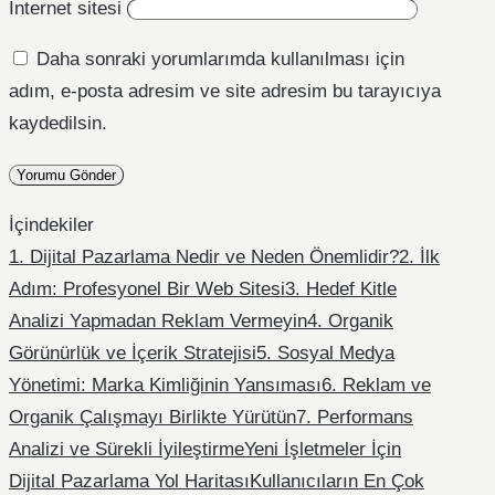
İnternet sitesi
Daha sonraki yorumlarımda kullanılması için
adım, e-posta adresim ve site adresim bu tarayıcıya
kaydedilsin.
İçindekiler
1. Dijital Pazarlama Nedir ve Neden Önemlidir?
2. İlk
Adım: Profesyonel Bir Web Sitesi
3. Hedef Kitle
Analizi Yapmadan Reklam Vermeyin
4. Organik
Görünürlük ve İçerik Stratejisi
5. Sosyal Medya
Yönetimi: Marka Kimliğinin Yansıması
6. Reklam ve
Organik Çalışmayı Birlikte Yürütün
7. Performans
Analizi ve Sürekli İyileştirme
Yeni İşletmeler İçin
Dijital Pazarlama Yol Haritası
Kullanıcıların En Çok