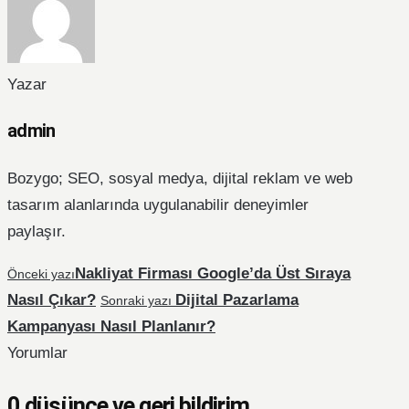
Yazar
admin
Bozygo; SEO, sosyal medya, dijital reklam ve web
tasarım alanlarında uygulanabilir deneyimler
paylaşır.
Nakliyat Firması Google’da Üst Sıraya
Önceki yazı
Nasıl Çıkar?
Dijital Pazarlama
Sonraki yazı
Kampanyası Nasıl Planlanır?
Yorumlar
0 düşünce ve geri bildirim