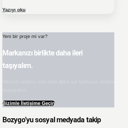
Yazıyı oku
Yeni bir proje mi var?
Markanızı birlikte daha ileri
taşıyalım.
Fikrinizi anlatın; size özel dijital yol haritasını birlikte
oluşturalım.
Bizimle İletişime Geçin
Bozygo’yu sosyal medyada takip