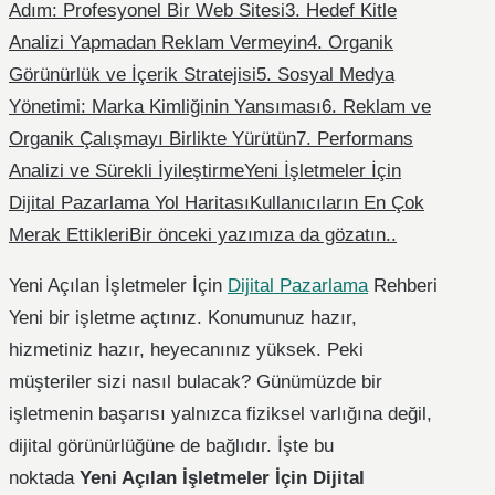
Adım: Profesyonel Bir Web Sitesi
3. Hedef Kitle
Analizi Yapmadan Reklam Vermeyin
4. Organik
Görünürlük ve İçerik Stratejisi
5. Sosyal Medya
Yönetimi: Marka Kimliğinin Yansıması
6. Reklam ve
Organik Çalışmayı Birlikte Yürütün
7. Performans
Analizi ve Sürekli İyileştirme
Yeni İşletmeler İçin
Dijital Pazarlama Yol Haritası
Kullanıcıların En Çok
Merak Ettikleri
Bir önceki yazımıza da gözatın..
Yeni Açılan İşletmeler İçin
Dijital Pazarlama
Rehberi
Yeni bir işletme açtınız. Konumunuz hazır,
hizmetiniz hazır, heyecanınız yüksek. Peki
müşteriler sizi nasıl bulacak? Günümüzde bir
işletmenin başarısı yalnızca fiziksel varlığına değil,
dijital görünürlüğüne de bağlıdır. İşte bu
noktada
Yeni Açılan İşletmeler İçin Dijital