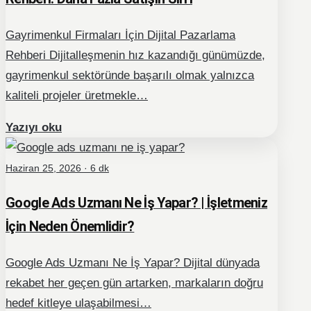
Gayrimenkul Firmaları İçin Dijital Pazarlama
Rehberi Dijitalleşmenin hız kazandığı günümüzde,
gayrimenkul sektöründe başarılı olmak yalnızca
kaliteli projeler üretmekle…
Yazıyı oku
Haziran 25, 2026 · 6 dk
Google Ads Uzmanı Ne İş Yapar? | İşletmeniz
İçin Neden Önemlidir?
Google Ads Uzmanı Ne İş Yapar? Dijital dünyada
rekabet her geçen gün artarken, markaların doğru
hedef kitleye ulaşabilmesi…