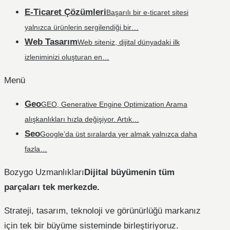
E-Ticaret Çözümleri
Başarılı bir e-ticaret sitesi
yalnızca ürünlerin sergilendiği bir…
Web Tasarım
Web siteniz, dijital dünyadaki ilk
izleniminizi oluşturan en…
Menü
Geo
GEO, Generative Engine Optimization Arama
alışkanlıkları hızla değişiyor. Artık…
Seo
Google’da üst sıralarda yer almak yalnızca daha
fazla…
Bozygo Uzmanlıkları
Dijital büyümenin tüm
parçaları tek merkezde.
Strateji, tasarım, teknoloji ve görünürlüğü markanız
için tek bir büyüme sisteminde birleştiriyoruz.