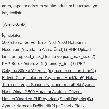
adım, e-posta adresim ve site adresim bu tarayıcıya
kaydedilsin.
İçindekiler
500 Internal Server Error Nedir?
500 Hatasının
Nedenleri (Yayınlama Anına Özel)
1) PHP Upload
Limitleri (upload_max_filesize ve post_max_size)
2)
PHP Bellek Yetersizliği (memory_limit)
3) PHP
Çalışma Süresi Yetersizliği (max_execution_time)
4)
Eklenti Çakışmaları ve Yayınlama Hook’ları
5) Hatalı
.htaccess veya Sunucu Yapılandırması
Peki Ayarlar
Nasıl Olmalı? 500 Hatasını Azaltan “Güvenli
Limitler”
Önerilen PHP Ayarları (Stabil Değerler)
Bu
Ayarlar Nereden Değiştirilir?
1) cPanel / Plesk