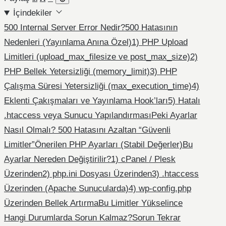
İçindekiler
500 Internal Server Error Nedir?
500 Hatasının
Nedenleri (Yayınlama Anına Özel)
1) PHP Upload
Limitleri (upload_max_filesize ve post_max_size)
2)
PHP Bellek Yetersizliği (memory_limit)
3) PHP
Çalışma Süresi Yetersizliği (max_execution_time)
4)
Eklenti Çakışmaları ve Yayınlama Hook’ları
5) Hatalı
.htaccess veya Sunucu Yapılandırması
Peki Ayarlar
Nasıl Olmalı? 500 Hatasını Azaltan “Güvenli
Limitler”
Önerilen PHP Ayarları (Stabil Değerler)
Bu
Ayarlar Nereden Değiştirilir?
1) cPanel / Plesk
Üzerinden
2) php.ini Dosyası Üzerinden
3) .htaccess
Üzerinden (Apache Sunucularda)
4) wp-config.php
Üzerinden Bellek Artırma
Bu Limitler Yükselince
Hangi Durumlarda Sorun Kalmaz?
Sorun Tekrar