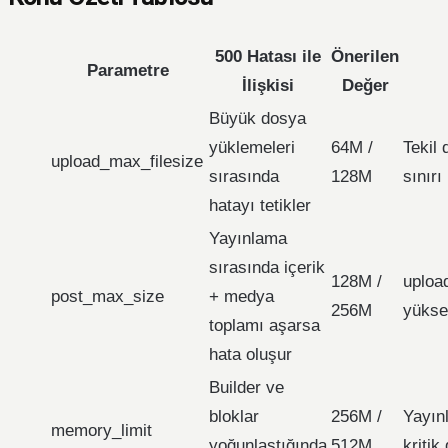
500 Hatası ile
Önerilen
Parametre
İlişkisi
Değer
Büyük dosya
yüklemeleri
64M /
Tekil
upload_max_filesize
sırasında
128M
sınırı
hatayı tetikler
Yayınlama
sırasında içerik
128M /
uploa
post_max_size
+ medya
256M
yükse
toplamı aşarsa
hata oluşur
Builder ve
bloklar
256M /
Yayın
memory_limit
yoğunlaştığında
512M
kritik