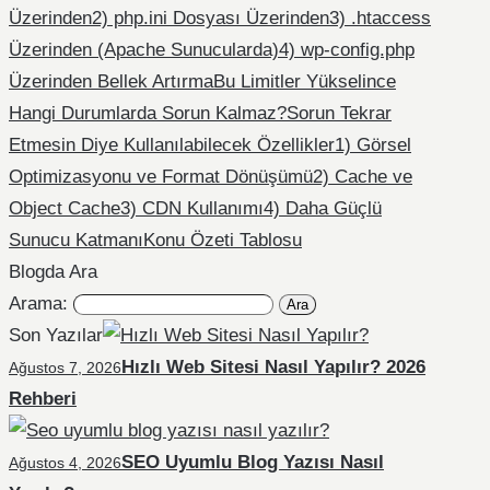
Üzerinden
2) php.ini Dosyası Üzerinden
3) .htaccess
Üzerinden (Apache Sunucularda)
4) wp-config.php
Üzerinden Bellek Artırma
Bu Limitler Yükselince
Hangi Durumlarda Sorun Kalmaz?
Sorun Tekrar
Etmesin Diye Kullanılabilecek Özellikler
1) Görsel
Optimizasyonu ve Format Dönüşümü
2) Cache ve
Object Cache
3) CDN Kullanımı
4) Daha Güçlü
Sunucu Katmanı
Konu Özeti Tablosu
Blogda Ara
Arama:
Son Yazılar
Hızlı Web Sitesi Nasıl Yapılır? 2026
Ağustos 7, 2026
Rehberi
SEO Uyumlu Blog Yazısı Nasıl
Ağustos 4, 2026