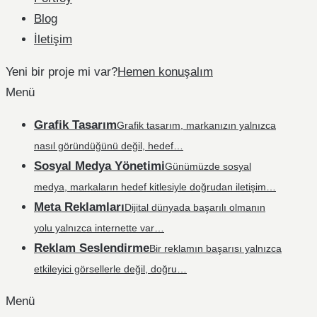
Blog
İletişim
Yeni bir proje mi var?
Hemen konuşalım
Menü
Grafik Tasarım
Grafik tasarım, markanızın yalnızca
nasıl göründüğünü değil, hedef…
Sosyal Medya Yönetimi
Günümüzde sosyal
medya, markaların hedef kitlesiyle doğrudan iletişim…
Meta Reklamları
Dijital dünyada başarılı olmanın
yolu yalnızca internette var…
Reklam Seslendirme
Bir reklamın başarısı yalnızca
etkileyici görsellerle değil, doğru…
Menü