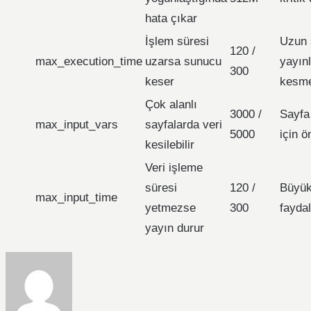
hata çıkar
İşlem süresi
Uzun 
120 /
max_execution_time
uzarsa sunucu
yayın
300
keser
kesme
Çok alanlı
3000 /
Sayfa 
max_input_vars
sayfalarda veri
5000
için ö
kesilebilir
Veri işleme
süresi
120 /
Büyük 
max_input_time
yetmezse
300
faydal
yayın durur