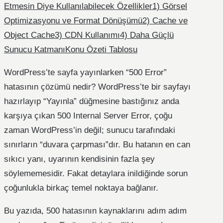
Etmesin Diye Kullanılabilecek Özellikler
1) Görsel
Optimizasyonu ve Format Dönüşümü
2) Cache ve
Object Cache
3) CDN Kullanımı
4) Daha Güçlü
Sunucu Katmanı
Konu Özeti Tablosu
WordPress’te sayfa yayınlarken “500 Error”
hatasının çözümü nedir? WordPress’te bir sayfayı
hazırlayıp “Yayınla” düğmesine bastığınız anda
karşıya çıkan 500 Internal Server Error, çoğu
zaman WordPress’in değil; sunucu tarafındaki
sınırların “duvara çarpması”dır. Bu hatanın en can
sıkıcı yanı, uyarının kendisinin fazla şey
söylememesidir. Fakat detaylara inildiğinde sorun
çoğunlukla birkaç temel noktaya bağlanır.
Bu yazıda, 500 hatasının kaynaklarını adım adım