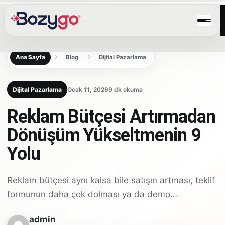
Ana Sayfa
Blog
Dijital Pazarlama
Dijital Pazarlama
Ocak 11, 2026
9 dk okuma
Reklam Bütçesi Artırmadan
Dönüşüm Yükseltmenin 9
Yolu
Reklam bütçesi aynı kalsa bile satışın artması, teklif
formunun daha çok dolması ya da demo…
admin