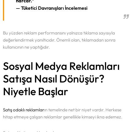
harcar.”
— Tüketici Davranışları İncelemesi
Bu yüzden reklam performansını yalnızca tıklama sayısıyla
değerlendirmek yanıltıcıdır. Önemli olan, tıklamadan sonra
kullanıcının ne yaptığıdır.
Sosyal Medya Reklamları
Satışa Nasıl Dönüşür?
Niyetle Başlar
Satış odaklı reklamlar
ın temelinde net bir niyet vardır. Herkese
hitap etmeye çalışan reklamlar genellikle kimseyi ikna edemez.