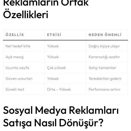
Reklamların Ortak
Özellikleri
ÖZELLIK
ETKISI
NEDEN ÖNEMLI
Net hedef kitle
Yüksek
Doğru kişiye ulaşır
Açık mesaj
Yüksek
Kararsızlığı azaltır
Uyumlu sayfa
Çok yüksek
Satışı tamamlar
Güven unsurları
Yüksek
Tereddütleri giderir
Sürekli test
Orta – Yüksek
Performansı artırır
Sosyal Medya Reklamları
Satışa Nasıl Dönüşür?