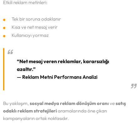
Etkili reklam metinleri:
Tek bir soruna odaklanır
Kısa ve net mesaj verir
Kullanıcıyı yormaz
“Net mesaj veren reklamlar, kararsızlığı
azaltır.”
— Reklam Metni Performans Analizi
Bu yaklaşım,
sosyal medya reklam dönüşüm oranı
ve
satış
odaklı reklam stratejileri
aramalarında öne çıkan
kampanyaların ortak noktasıdır.