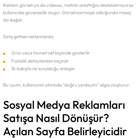
Reklam görseli ya da videosu, metnin anlattığını desteklemiyorsa
kullanıcıda güvensizlik oluşur. Görsel karmaşık olduğunda mesaj
da dağılır.
Satış getiren reklamlarda:
Ürün veya hizmet net biçimde gösterilir
Fazlalık detaylardan kaçınılır
İlk bakışta ne sunulduğu anlaşılır
Bu uyum, kullanıcının zihninde “doğru yerdeyim” algısı oluşturur.
Sosyal Medya Reklamları
Anasayfa
Satışa Nasıl Dönüşür?
Açılan Sayfa Belirleyicidir
Portföy