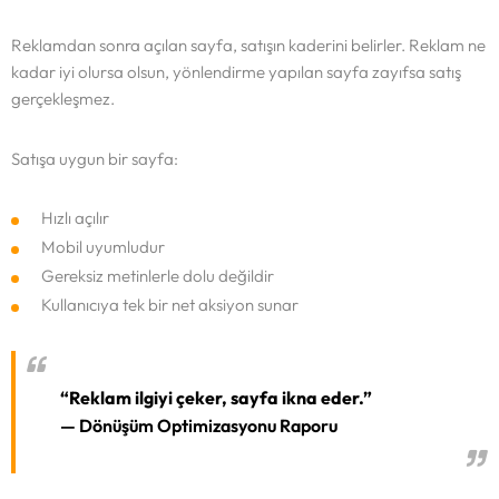
Hizmetlerimiz
Reklamdan sonra açılan sayfa, satışın kaderini belirler. Reklam ne
kadar iyi olursa olsun, yönlendirme yapılan sayfa zayıfsa satış
Blog
gerçekleşmez.
SOSYAL MEDYA YÖNETIMI
DIJITAL PAZARLAMA
İletişim
Satışa uygun bir sayfa:
WEB TASARIM
GRAFIK TASARIM
Hızlı açılır
ETICARET ÇÖZÜMLERI
Mobil uyumludur
SEO
Gereksiz metinlerle dolu değildir
Kullanıcıya tek bir net aksiyon sunar
“Reklam ilgiyi çeker, sayfa ikna eder.”
— Dönüşüm Optimizasyonu Raporu