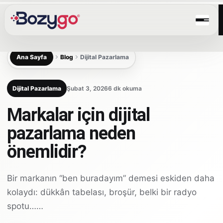
Ana Sayfa
Blog
Dijital Pazarlama
Dijital Pazarlama
Şubat 3, 2026
6 dk okuma
Markalar için dijital
pazarlama neden
önemlidir?
Bir markanın “ben buradayım” demesi eskiden daha
kolaydı: dükkân tabelası, broşür, belki bir radyo
spotu……