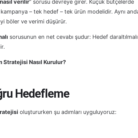
asıl verilir
” sorusu devreye girer. Küçük bütçelerde
 kampanya – tek hedef – tek ürün modelidir. Aynı and
i böler ve verimi düşürür.
alı
sorusunun en net cevabı şudur: Hedef daraltılmalı
r.
Stratejisi Nasıl Kurulur?
ğru Hedefleme
atejisi
oluştururken şu adımları uyguluyoruz: