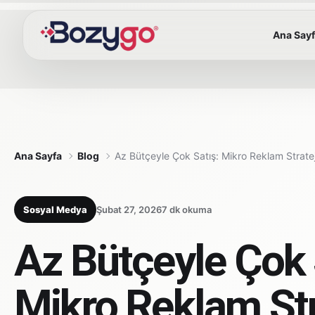
Ana Say
Ana Sayfa
Blog
Az Bütçeyle Çok Satış: Mikro Reklam Stratej
Sosyal Medya
Şubat 27, 2026
7 dk okuma
Az Bütçeyle Çok 
Mikro Reklam Str