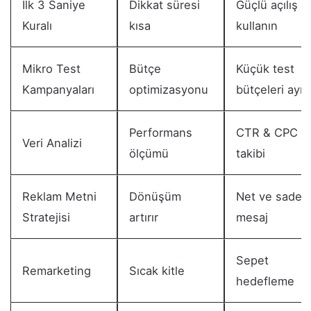
İlk 3 Saniye
Dikkat süresi
Güçlü açılış
Kuralı
kısa
kullanın
Mikro Test
Bütçe
Küçük test
Kampanyaları
optimizasyonu
bütçeleri ayır
Performans
CTR & CPC
Veri Analizi
ölçümü
takibi
Reklam Metni
Dönüşüm
Net ve sade
Stratejisi
artırır
mesaj
Sepet
Remarketing
Sıcak kitle
hedefleme