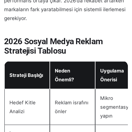
performans ortaya çıkar. 2026’da rekabet artarken
markaların fark yaratabilmesi için sistemli ilerlemesi
gerekiyor.
2026 Sosyal Medya Reklam
Stratejisi Tablosu
Neden
Uygulama
Strateji Başlığı
Önemli?
Önerisi
Mikro
Hedef Kitle
Reklam israfını
segmentasyo
Analizi
önler
yapın