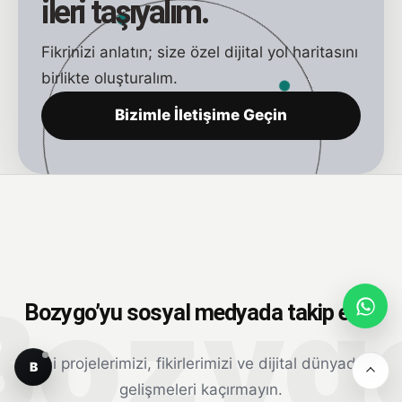
ileri taşıyalım.
Fikrinizi anlatın; size özel dijital yol haritasını
birlikte oluşturalım.
Bizimle İletişime Geçin
Bozygo’yu sosyal medyada takip edin
Yeni projelerimizi, fikirlerimizi ve dijital dünyadaki
B
gelişmeleri kaçırmayın.