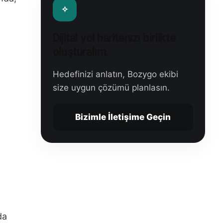
Dijital yol haritanızı birlikte
oluşturalım.
Hedefinizi anlatın, Bozygo ekibi
size uygun çözümü planlasın.
Bizimle İletişime Geçin
da