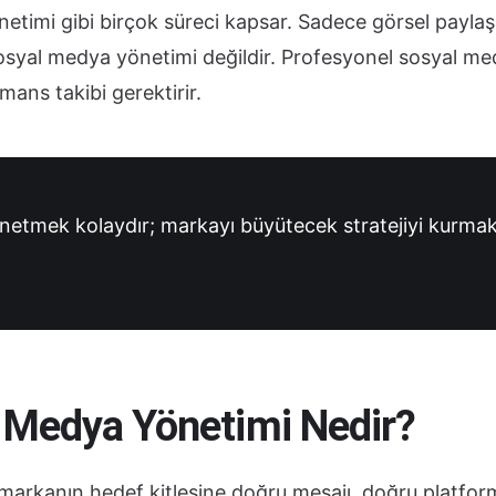
önetimi gibi birçok süreci kapsar. Sadece görsel payl
osyal medya yönetimi değildir. Profesyonel sosyal m
mans takibi gerektirir.
netmek kolaydır; markayı büyütecek stratejiyi kurma
 Medya Yönetimi Nedir?
 markanın hedef kitlesine doğru mesajı, doğru platfor