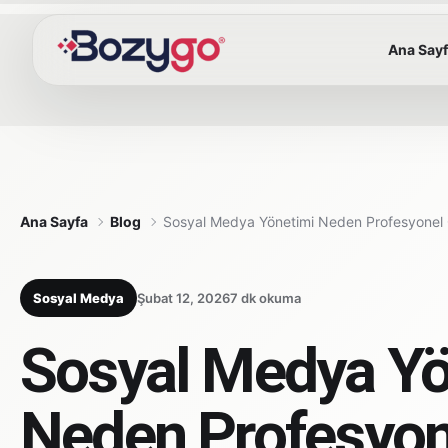
Ana Say
Ana Sayfa
Blog
Sosyal Medya Yönetimi Neden Profesyonel 
Sosyal Medya
Şubat 12, 2026
7 dk okuma
Sosyal Medya Yö
Neden Profesyon