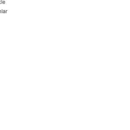
tle
lar