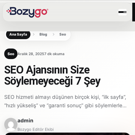
Ana Sayfa
Blog
Seo
Seo
Aralık 28, 2025
7 dk okuma
SEO Ajansının Size
Söylemeyeceği 7 Şey
SEO hizmeti almayı düşünen birçok kişi, “ilk sayfa”,
“hızlı yükseliş” ve “garanti sonuç” gibi söylemlerle…
admin
Bozygo Editör Ekibi