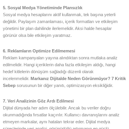
5. Sosyal Medya Yönetiminde Plansızlık
Sosyal medya hesaplarını aktif kullanmak, tek başına yeterli
değildir. Paylaşım zamanlaması, içerik formatları ve etkileşim
yönetimi bir plan dahilinde ilerlemelidir. Aksi halde hesaplar
görünür olsa bile etkileşim yaratmaz.
6. Reklamların Optimize Edilmemesi
Reklam kampanyaları yayına alındıktan sonra mutlaka analiz
Anasayfa
edilmelidir. Hangi içeriklerin daha fazla etkileşim aldığı, hangi
hedef kitlelerin dönüşüm sağladığı düzenli olarak
Portföy
incelenmelidir.
Markanız Dijitalde Neden Görünmüyor? 7 Kritik
Sebep
sorusunun bir diğer yanıtı, optimizasyon eksikliğidir.
Hizmetlerimiz
7. Veri Analizinin Göz Ardı Edilmesi
Dijital dünyada her adım ölçülebilir. Ancak bu veriler doğru
Blog
SOSYAL MEDYA YÖNETIMI
okunmadığında fırsatlar kaçırılır. Kullanıcı davranışlarını analiz
DIJITAL PAZARLAMA
etmeyen markalar, aynı hataları tekrar eder. Dijital medya
İletişim
WEB TASARIM
süreçlerinde veri analizi, görünürlüğü artırmanın en güçlü