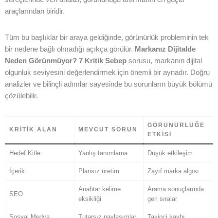
GRAFIK TASARIM
araçlarından biridir.
ETICARET ÇÖZÜMLERI
Tüm bu başlıklar bir araya geldiğinde, görünürlük probleminin tek
SEO
bir nedene bağlı olmadığı açıkça görülür.
Markanız Dijitalde
Neden Görünmüyor? 7 Kritik Sebep
sorusu, markanın dijital
olgunluk seviyesini değerlendirmek için önemli bir aynadır. Doğru
analizler ve bilinçli adımlar sayesinde bu sorunların büyük bölümü
çözülebilir.
GÖRÜNÜRLÜĞE
KRITIK ALAN
MEVCUT SORUN
ETKISI
Hedef Kitle
Yanlış tanımlama
Düşük etkileşim
İçerik
Plansız üretim
Zayıf marka algısı
Anahtar kelime
Arama sonuçlarında
SEO
eksikliği
geri sıralar
Sosyal Medya
Tutarsız paylaşımlar
Takipçi kaybı