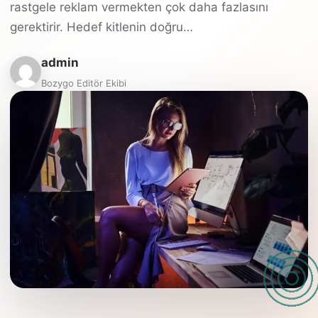
rastgele reklam vermekten çok daha fazlasını
gerektirir. Hedef kitlenin doğru…
admin
Bozygo Editör Ekibi